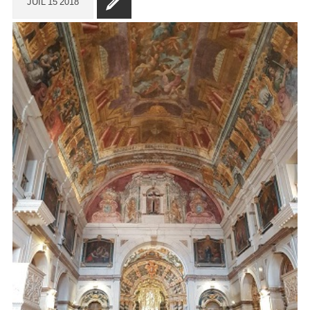
JUIL
15
2018