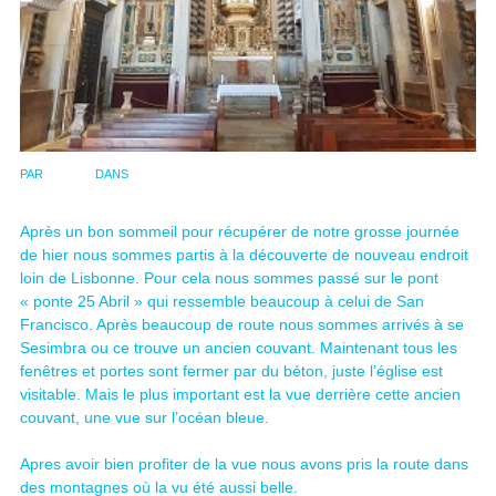
PAR
ADMIN
DANS
VOYAGE PORTUGAL CIP 2018
Après un bon sommeil pour récupérer de notre grosse journée
de hier nous sommes partis à la découverte de nouveau endroit
loin de Lisbonne. Pour cela nous sommes passé sur le pont
« ponte 25 Abril » qui ressemble beaucoup à celui de San
Francisco. Après beaucoup de route nous sommes arrivés à se
Sesimbra ou ce trouve un ancien couvant. Maintenant tous les
fenêtres et portes sont fermer par du béton, juste l’église est
visitable. Mais le plus important est la vue derrière cette ancien
couvant, une vue sur l’océan bleue.
Apres avoir bien profiter de la vue nous avons pris la route dans
des montagnes où la vu été aussi belle.