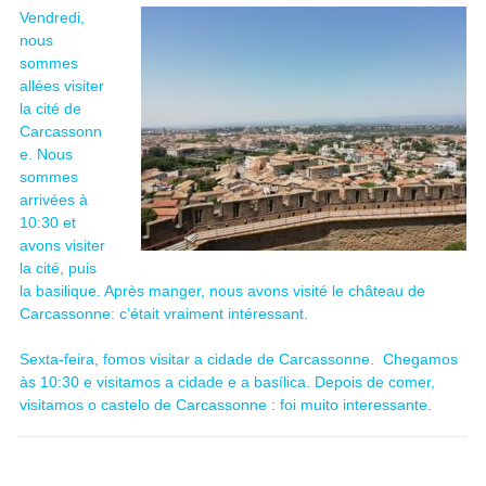
Vendredi,
nous
sommes
allées visiter
la cité de
Carcassonn
e. Nous
sommes
arrivées à
10:30 et
avons visiter
la cité, puis
la basilique. Après manger, nous avons visité le château de
Carcassonne: c’était vraiment intéressant.
Sexta-feira, fomos visitar a cidade de Carcassonne. Chegamos
às 10:30 e visitamos a cidade e a basílica. Depois de comer,
visitamos o castelo de Carcassonne : foi muito interessante.